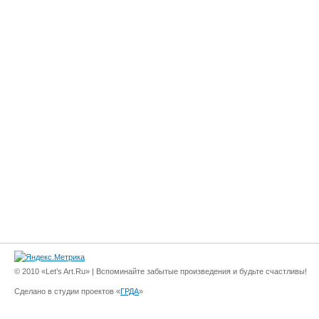
© 2010 «Let’s Art.Ru» | Вспоминайте забытые произведения и будьте счастливы!
Сделано в студии проектов «
ГРДА
»