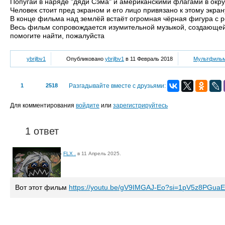
Попугай в наряде "дяди Сэма" и американскими флагами в окру
Человек стоит пред экраном и его лицо привязано к этому экра
В конце фильма над землёй встаёт огромная чёрная фигура с ро
Весь фильм сопровождается изумительной музыкой, создающей
помогите найти, пожалуйста
ybrjlbv1
Опубликовано
ybrjlbv1
в 11 Февраль 2018
Мультфиль
1
2518
Разгадывайте вместе с друзьями:
Для комментирования
войдите
или
зарегистрируйтесь
1 ответ
Опубликовано
FLX .
в 11 Апрель 2025.
Вот этот фильм
https://youtu.be/gV9IMGAJ-Eo?si=1pV5z8PGua