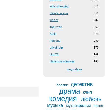
will-o-the-wisp
411
milaya_elena
311
was-st
287
Таргитай
262
Satin
248
horsea9
230
privethelp
176
vlad76
168
Наталия Комлева
168
подробнее
детектив
боевик
драма
клип
комедия
любовь
музыка
мультфильм
песня