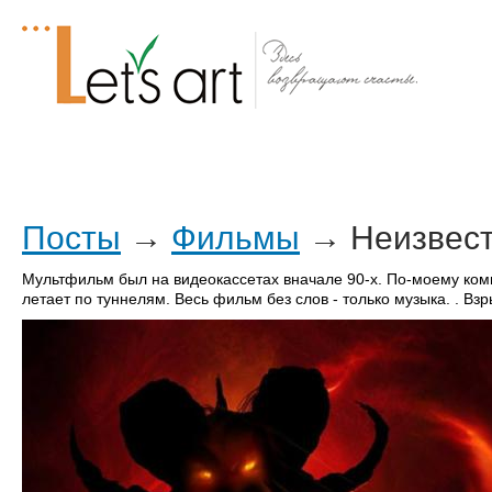
Посты
Трекер
ЧаВо
Все мы
Форум
Посты
→
Фильмы
→ Неизвес
Мультфильм был на видеокассетах вначале 90-х. По-моему комп
летает по туннелям. Весь фильм без слов - только музыка. . Взр