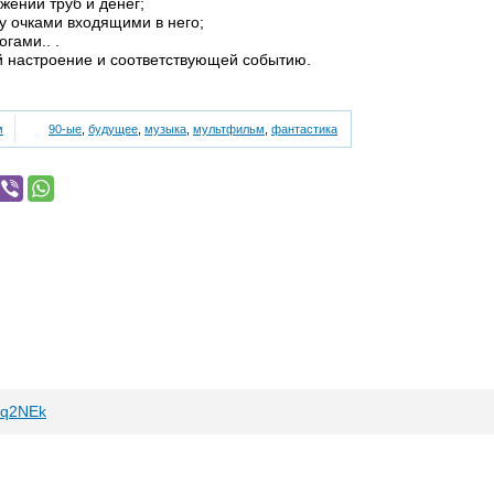
жении труб и денег;
ну очками входящими в него;
гами.. .
 настроение и соответствующей событию.
м
90-ые
,
будущее
,
музыка
,
мультфильм
,
фантастика
Eq2NEk