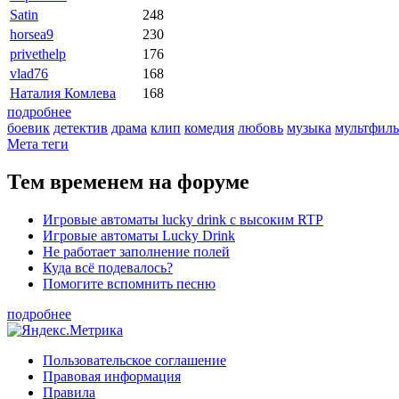
Satin
248
horsea9
230
privethelp
176
vlad76
168
Наталия Комлева
168
подробнее
боевик
детектив
драма
клип
комедия
любовь
музыка
мультфил
Мета теги
Тем временем на форуме
Игровые автоматы lucky drink с высоким RTP
Игровые автоматы Lucky Drink
Не работает заполнение полей
Куда всё подевалось?
Помогите вспомнить песню
подробнее
Пользовательское соглашение
Правовая информация
Правила