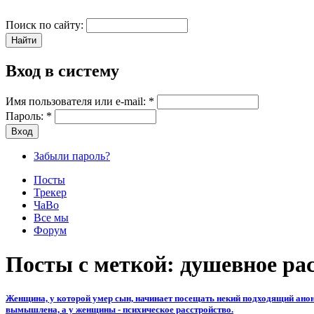
Поиск по сайту:
Вход в систему
Имя пользователя или e-mail:
*
Пароль:
*
Забыли пароль?
Посты
Трекер
ЧаВо
Все мы
Форум
Посты с меткой: душевное ра
Женщина, у которой умер сын, начинает посещать некий подходящий анони
вымышлена, а у женщины - психическое расстройство.