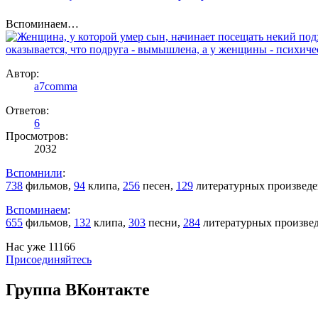
Вспоминаем…
Автор:
a7comma
Ответов:
6
Просмотров:
2032
Вспомнили
:
738
фильмов,
94
клипа,
256
песен,
129
литературных произвед
Вспоминаем
:
655
фильмов,
132
клипа,
303
песни,
284
литературных произве
Нас уже 11166
Присоединяйтесь
Группа ВКонтакте