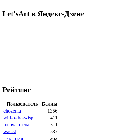
Let'sArt в Яндекс-Дзене
Рейтинг
Пользователь
Баллы
chozenia
1356
will-o-the-wisp
411
milaya_elena
311
was-st
287
Таргитай
262