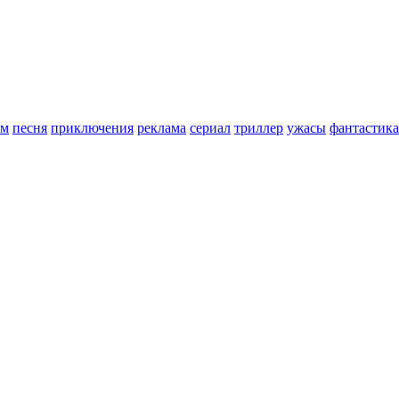
ьм
песня
приключения
реклама
сериал
триллер
ужасы
фантастика