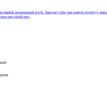
ений
дения