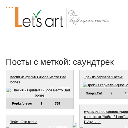
Посты
Трекер
ЧаВо
Все мы
Форум
Посты с меткой: саундтрек
песня из фильм Гиблое место Bad
Трек из сериала "Готэм"
bones
Вс
Вспоминаем…
Ginger Cat
2
1
Popkaforever
1
765
музыкальное сопровожден
спектаклю "Чайка 21 век" п
Тебе - Это весна
Б.Акунина
Вспомнили!
Вс