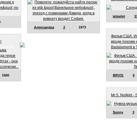
jetpelot
3
6
Александра
2
1973
Фильм США. Ищ
ri
вроде похоже 
омнили!
Badalamenti в 
1560
BRV31
0
Mr.S. Noifeld - 
Sunny
3