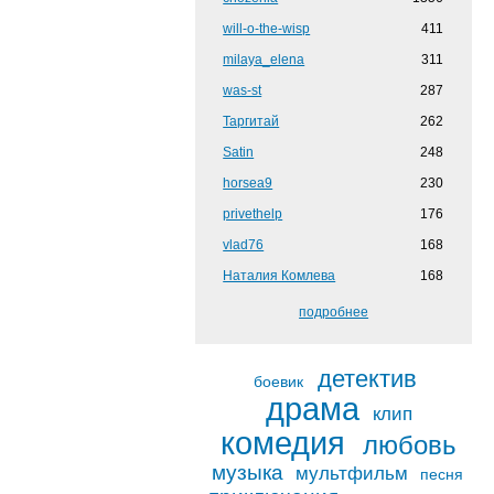
will-o-the-wisp
411
milaya_elena
311
was-st
287
Таргитай
262
Satin
248
horsea9
230
privethelp
176
vlad76
168
Наталия Комлева
168
подробнее
детектив
боевик
драма
клип
комедия
любовь
музыка
мультфильм
песня