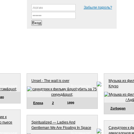
Забыли пароль?
Unset - The wait is over
Музыка из филь
поминаем…
Вспомнили!
Клузо
580
Елена
2
1899
Zurbagan
ие к
о пьесе
Spiritualized — Ladies And
Gentleman We Are Floating In Space
Саундтрек к ф
поминаем…
Вспомнили!
авиасалонов м