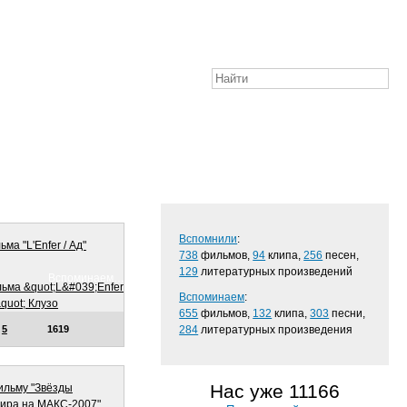
Вспомнили
:
ма "L'Enfer / Ад"
738
фильмов,
94
клипа,
256
песен,
129
литературных произведений
Вспоминаем…
Вспоминаем
:
655
фильмов,
132
клипа,
303
песни,
5
1619
284
литературных произведения
Нас уже 11166
ильму "Звёзды
ира на МАКС-2007"