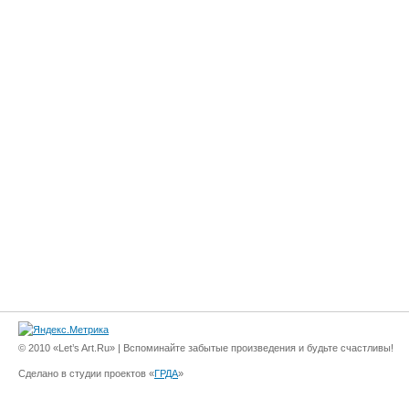
© 2010 «Let’s Art.Ru» | Вспоминайте забытые произведения и будьте счастливы!
Сделано в студии проектов «
ГРДА
»