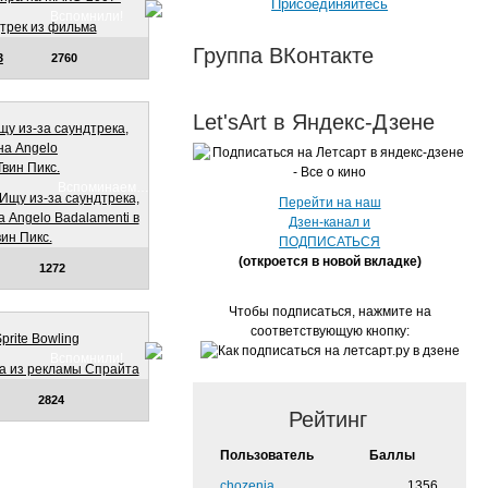
Присоединяйтесь
Вспомнили!
Группа ВКонтакте
3
2760
Let'sArt в Яндекс-Дзене
у из-за саундтрека,
на Angelo
Твин Пикс.
Вспоминаем…
Перейти на наш
Дзен-канал и
ПОДПИСАТЬСЯ
(откроется в новой вкладке)
1272
Чтобы подписаться, нажмите на
соответствующую кнопку:
Sprite Bowling
Вспомнили!
2824
Рейтинг
Пользователь
Баллы
chozenia
1356