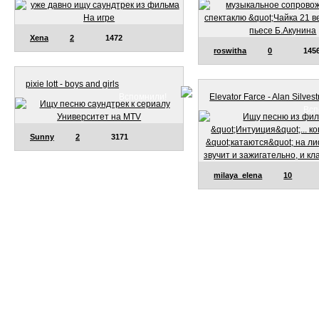
Xena
2
1472
roswitha
0
145
pixie lott - boys and girls
Вспомнили!
Elevator Farce - Alan Silvest
Всп
Sunny
2
3171
milaya_elena
10