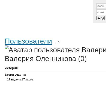
Посты
Трекер
ЧаВо
Все мы
Форум
Пользователи
→
Валерия Оленникова (0)
История
Время участия
17 недель 17 часов