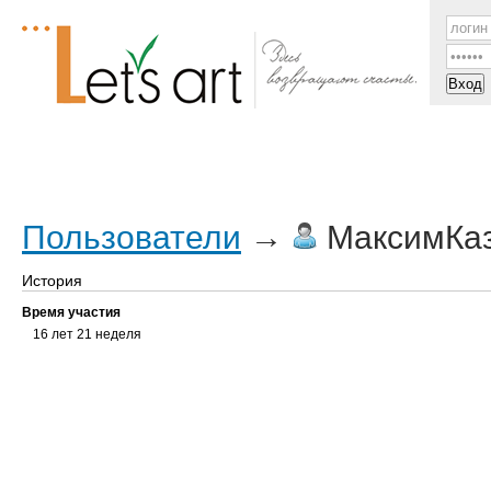
Посты
Трекер
ЧаВо
Все мы
Форум
Пользователи
→
МаксимКаз
История
Время участия
16 лет 21 неделя