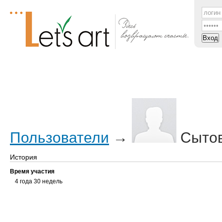
Посты
Трекер
ЧаВо
Все мы
Форум
Пользователи
→
Сытов
История
Время участия
4 года 30 недель