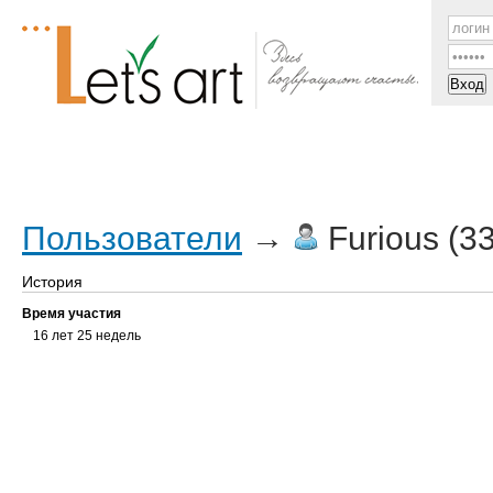
Посты
Трекер
ЧаВо
Все мы
Форум
Пользователи
→
Furious (33
История
Время участия
16 лет 25 недель