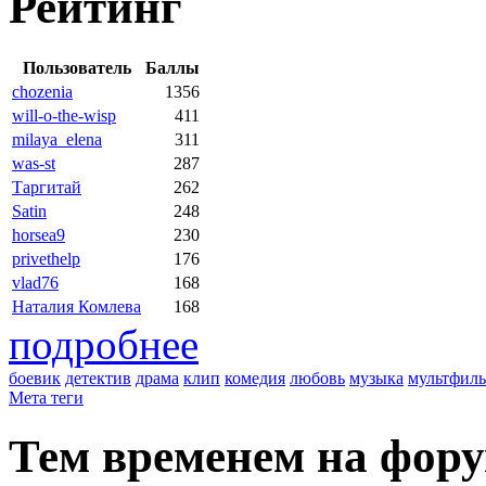
Рейтинг
Пользователь
Баллы
chozenia
1356
will-o-the-wisp
411
milaya_elena
311
was-st
287
Таргитай
262
Satin
248
horsea9
230
privethelp
176
vlad76
168
Наталия Комлева
168
подробнее
боевик
детектив
драма
клип
комедия
любовь
музыка
мультфил
Мета теги
Тем временем на фор