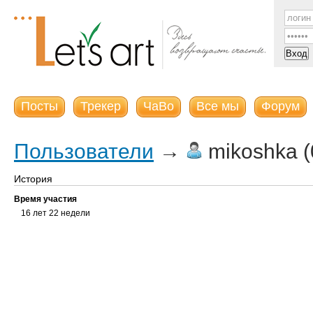
Посты
Трекер
ЧаВо
Все мы
Форум
Пользователи
→
mikoshka (
История
Время участия
16 лет 22 недели