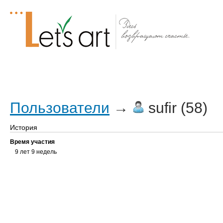
Посты
Трекер
ЧаВо
Все мы
Форум
Пользователи
→
sufir (58)
История
Время участия
9 лет 9 недель