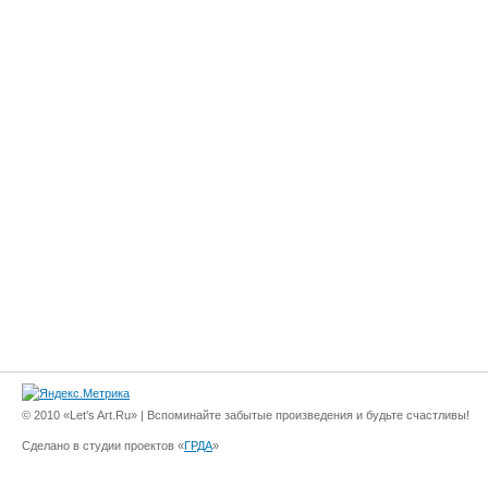
© 2010 «Let’s Art.Ru» | Вспоминайте забытые произведения и будьте счастливы!
Сделано в студии проектов «
ГРДА
»