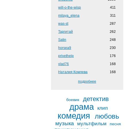
will-o-the-wisp
411
milaya_elena
311
was-st
287
Таргитай
262
Satin
248
horsea9
230
privethelp
176
vlad76
168
Наталия Комлева
168
подробнее
детектив
боевик
драма
клип
комедия
любовь
музыка
мультфильм
песня